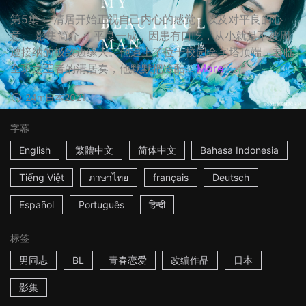
第5集： 清居开始正视自己内心的感觉，以及对平良的心
意。 影集简介： 平良一成，因患有口吃，从小就是不被周
遭接纳的极致边缘人。他遇上了位于校园金字塔顶端、君临
全班之王者的清居奏，他默默把冷酷...
More
24m
日本
2021
字幕
English
繁體中文
简体中文
Bahasa Indonesia
Tiếng Việt
ภาษาไทย
français
Deutsch
Español
Português
हिन्दी
标签
男同志
BL
青春恋爱
改编作品
日本
影集