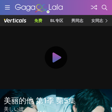
免费
BL专区
男同志
女同志
美丽的他 第1季 第5集
美しい彼