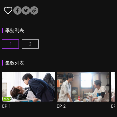
季别列表
1
2
美丽的他 第1季 第1集
美丽的他 第2季 第1集
(
)
(
)
集数列表
免费
EP
1
EP
2
E