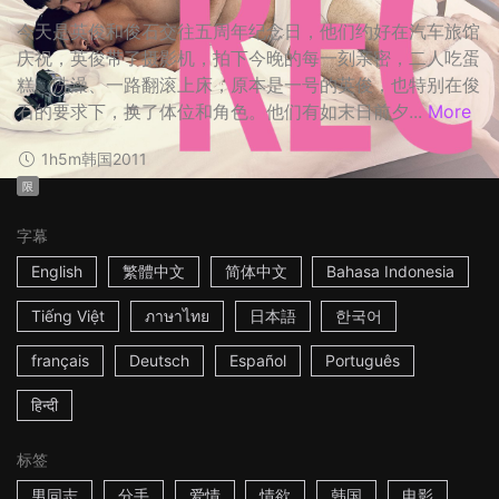
今天是英俊和俊石交往五周年纪念日，他们约好在汽车旅馆
庆祝，英俊带了摄影机，拍下今晚的每一刻亲密，二人吃蛋
糕、洗澡、一路翻滚上床，原本是一号的英俊，也特别在俊
石的要求下，换了体位和角色。他们有如末日前夕...
More
1h5m
韩国
2011
限
字幕
English
繁體中文
简体中文
Bahasa Indonesia
Tiếng Việt
ภาษาไทย
日本語
한국어
français
Deutsch
Español
Português
हिन्दी
标签
男同志
分手
爱情
情欲
韩国
电影