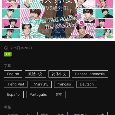
絶対BLになる世界VS絶対BLになりたくない男
大势男星犬饲贵丈身陷BL世界，21位帅气男演员联合演
出，众人皆弯我独直？平凡的路人突然身陷BL疯狂世界，
英俊的男人们争先接近他、抢占他的芳心，身为喜欢女孩的
直男，他不想被掰弯，该如何对抗这汹涌的BL爱...
More
31m
日本
2021
免费
字幕
English
繁體中文
简体中文
Bahasa Indonesia
Tiếng Việt
ภาษาไทย
français
Deutsch
Español
Português
हिन्दी
标签