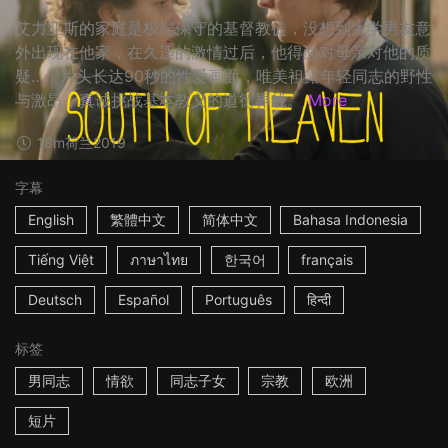
艾力亚斯的家庭是极端保守的基督教徒，没想到大学男友意
外出现在他家，在久违的激情过后，他得面对母亲对他的质
疑…。片头长达90秒的性爱画面，唯美袒露年轻同志的野性
与激昂，真诚挑战基本教义的道德界线。
More
18m
荷兰
2019
字幕
English
繁體中文
简体中文
Bahasa Indonesia
Tiếng Việt
ภาษาไทย
한국어
français
Deutsch
Español
Português
हिन्दी
标签
男同志
情欲
同志子女
宗教
欧洲
短片