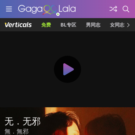
免费
BL专区
男同志
女同志
无．无邪
無．無邪