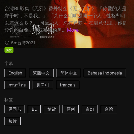
台湾BL影集《无邪》番外特企《无．无邪》 「你爱的人是
郑予时，不是我。」 「为什么明明是同一个人，性格却可
以差这么多？」 同床恋人，总有异梦。 在潜意识里，你是
狡诈的白兔，抑或饕餮的黑...
More
5m
台湾
2021
免费
字幕
English
繁體中文
简体中文
Bahasa Indonesia
ภาษาไทย
한국어
français
标签
男同志
BL
情欲
原创
奇幻
台湾
短片