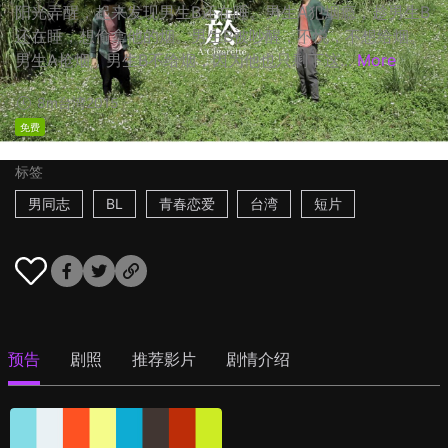
阳光弄醒，起来发现男生B还在睡。男生A犯烟瘾，趁男生B
还在睡，想偷拿他的烟。男生B被吵醒，不悦，不想给烟。
男生A抢烟，男生B不给烟，因为他也只剩下这...
More
8m
台湾
2015
免费
标签
男同志
BL
青春恋爱
台湾
短片
预告
剧照
推荐影片
剧情介绍