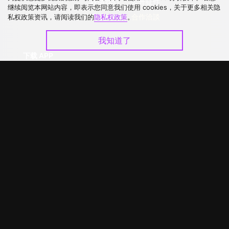
联络我们
公开征件
继续阅览本网站内容，即表示您同意我们使用 cookies，关于更多相关隐
升级VIP
合作洽談
私权政策资讯，请阅读我们的
隐私权政策
。
我知道了
下载 APP