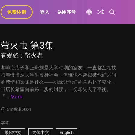
免费注册
登入
兑换序号
萤火虫 第3集
有愛錄：螢火蟲
咖啡店店长和上班族是大学时期的室友，一直都互相扶
持着慢慢从大学生投身社会，但谁也不曾戳破他们之间
的感情和暧昧是什么——机缘让他们的关系起了变化，
当店长希望向前跨一步的时候，一切却失去了平衡。
「...
More
5m
香港
2021
字幕
繁體中文
简体中文
English