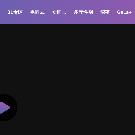
BL专区
男同志
女同志
多元性别
深夜
GaLa+