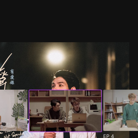
EP
4
EP
3