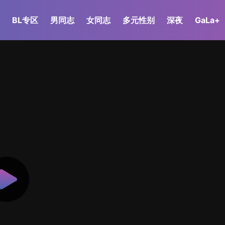
BL专区
男同志
女同志
多元性别
深夜
GaLa+