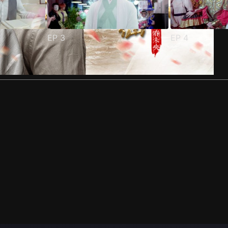
EP
3
EP
4