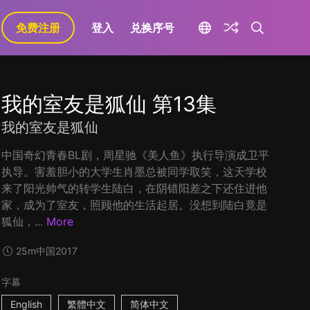
免费注册
登入
兑换序号
我的室友是狐仙 第13集
我的室友是狐仙
中国奇幻青春BL剧，周星驰《美人鱼》执行导演成卫平
执导。害羞胆小的大学生肖墨总被同学取笑，这天学校
来了阳光帅气的转学生陆白，在阴错阳差之下还住进他
家，成为了室友，照顾他的生活起居。没想到陆白竟是
狐仙，...
More
25m
中国
2017
字幕
English
繁體中文
简体中文