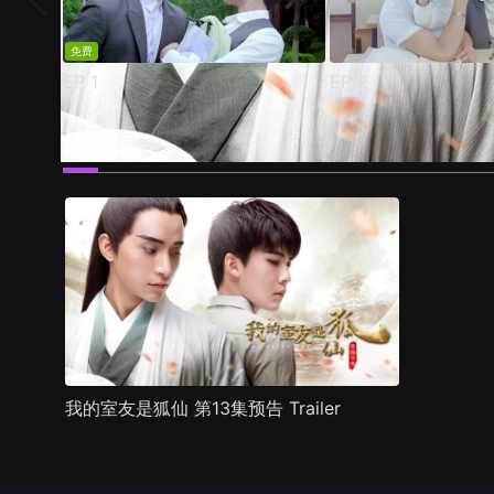
免费
EP
1
EP
2
预告
剧照
推荐影片
剧情介绍
我的室友是狐仙 第13集预告 Trailer