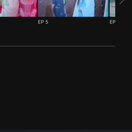
EP
5
EP
6