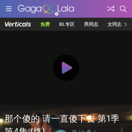
免费
BL专区
男同志
女同志
那个傻的 请一直傻下去 第1季
第4集 (终)