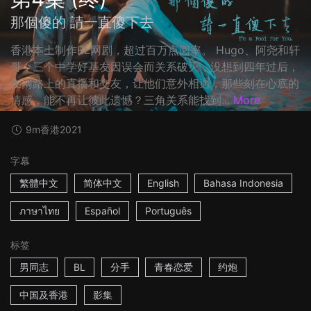
那個傻的 請一直傻下去
香港本土制作BL网剧，超过百万点阅率。 Hugo、阿尧和轩
哥，三个中学好基友因误会而关系破灭，没想到四年过后，
在网路上的直播和交友，让他们意外相遇，那些刻在心底的
情感，能不再让彼此遗憾？三角关系能找到...
More
9m
香港
2021
字幕
繁體中文
简体中文
English
Bahasa Indonesia
ภาษาไทย
Español
Português
标签
男同志
BL
分手
青春恋爱
约炮
中国及香港
影集