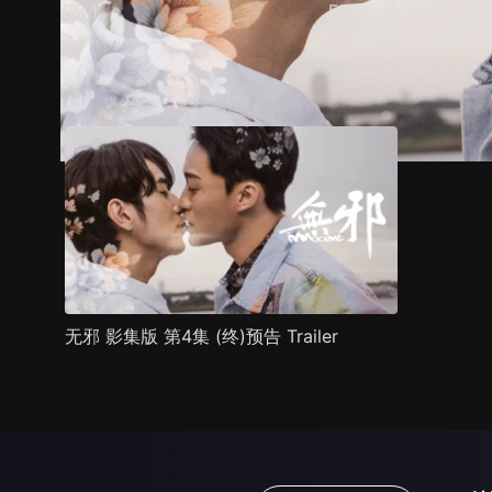
EP
1
EP
2
预告
剧照
推荐影片
剧情介绍
无邪 影集版 第4集 (终)预告 Trailer