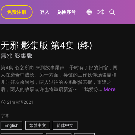
免费注册
登入
兑换序号
无邪 影集版 第4集 (终)
無邪 影集版
第4集 心之所向 来到故事尾声，予时有了好的归宿，两
人在磨合中成长。另一方面，吴钲的工作伙伴汤骏喆和
儿时好友余尚恩，两人过往的关系昭然若揭，重逢之
后，两人的故事或许也将重启新篇⋯ 「我爱你...
More
21m
台湾
2021
字幕
English
繁體中文
简体中文