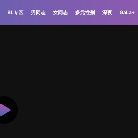
BL专区
男同志
女同志
多元性别
深夜
GaLa+