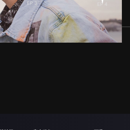
EP
3
EP
4