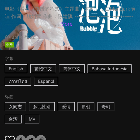
电影《看不见攻击的程式》主题曲「泡泡」，由Mandark演
唱 作词：魏如萱 作曲：陈建骐 ---------------------------
-----------------------...
More
3m
台湾
2021
免费
字幕
English
繁體中文
简体中文
Bahasa Indonesia
ภาษาไทย
Español
标签
女同志
多元性别
爱情
原创
奇幻
台湾
MV