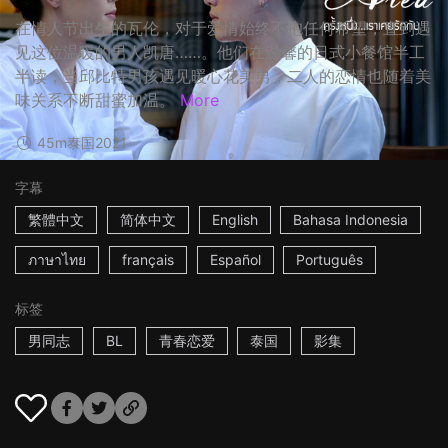
在情人节出生的瓦伦，对于爱情始终不抱任何希望，直到遇
见这位温暖的男人凯唐……。他们在温馨的日式小餐馆半工
半读，当邱比特男孩遇见暖心花美男，二人的恋情也随着美
味关系不断甜蜜加温。
More
45m
泰国
2021
字幕
繁體中文
简体中文
English
Bahasa Indonesia
ภาษาไทย
français
Español
Português
标签
男同志
BL
青春恋爱
泰国
影集