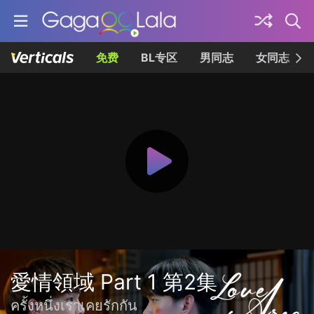
免费
BL专区
男同志
女同志
愛情領域 Part 1 第2集
ครั้งหนึ่งเราเคยรักกัน