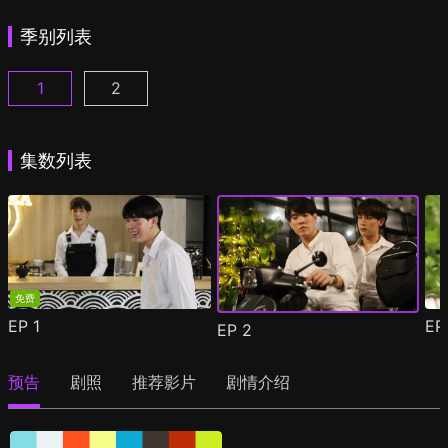
季别列表
1
2
爱情领域 Part 1 第1集
爱情领域 Part 2 第1集
(
)
(
)
集数列表
免费
EP
1
E
EP
2
预告
剧照
推荐影片
剧情介绍