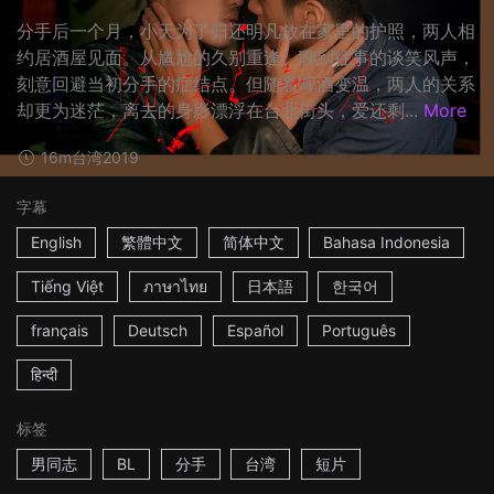
分手后一个月，小天为了归还明凡放在家里的护照，两人相
约居酒屋见面。从尴尬的久别重逢、聊到往事的谈笑风声，
刻意回避当初分手的症结点。但随着啤酒变温，两人的关系
却更为迷茫，离去的身影漂浮在台北街头，爱还剩...
More
16m
台湾
2019
字幕
English
繁體中文
简体中文
Bahasa Indonesia
Tiếng Việt
ภาษาไทย
日本語
한국어
français
Deutsch
Español
Português
हिन्दी
标签
男同志
BL
分手
台湾
短片