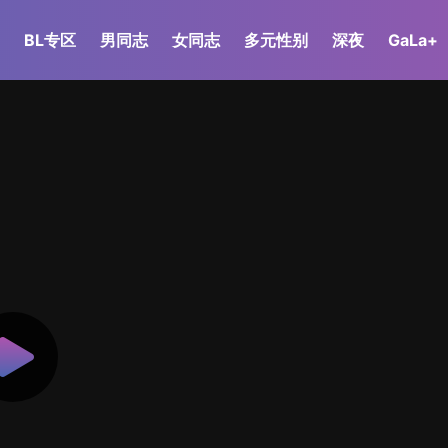
BL专区
男同志
女同志
多元性别
深夜
GaLa+