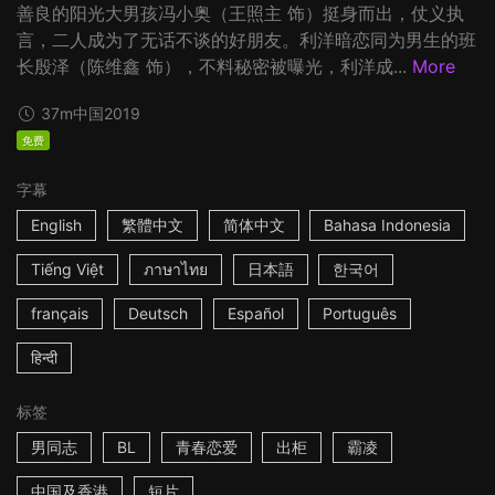
善良的阳光大男孩冯小奥（王照主 饰）挺身而出，仗义执
言，二人成为了无话不谈的好朋友。利洋暗恋同为男生的班
长殷泽（陈维鑫 饰），不料秘密被曝光，利洋成...
More
37m
中国
2019
免费
字幕
English
繁體中文
简体中文
Bahasa Indonesia
Tiếng Việt
ภาษาไทย
日本語
한국어
français
Deutsch
Español
Português
हिन्दी
标签
男同志
BL
青春恋爱
出柜
霸凌
中国及香港
短片