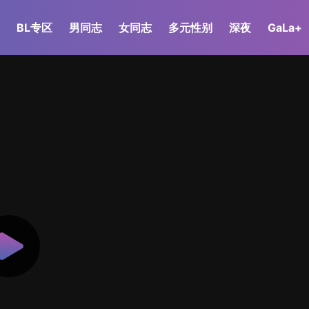
BL专区
男同志
女同志
多元性别
深夜
GaLa+