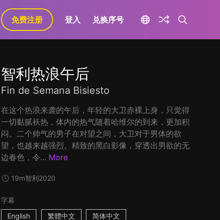
免费注册
登入
兑换序号
智利热浪午后
Fin de Semana Bisiesto
在这个热浪来袭的午后，年轻的大卫赤裸上身，只觉得
一切黏腻袄热，体内的热气随着哈维尔的到来，更加积
闷。二个帅气的男子在对望之间，大卫对于男体的欲
望，也越来越强烈。精致的黑白影像，穿透出男欲的无
边春色，令...
More
19m
智利
2020
字幕
English
繁體中文
简体中文