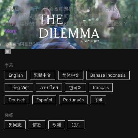
结实精瘦的男子，跟着蓄胡熟男走进森林，在绝美的画面
中，他们行走树木与林道之间，指引他们前进的，是暧昧的
试探？焦躁的情绪？还是隐然贲张的欲望与肉体的想像？
More
13m
阿根廷
2018
限
字幕
English
繁體中文
简体中文
Bahasa Indonesia
Tiếng Việt
ภาษาไทย
한국어
français
Deutsch
Español
Português
हिन्दी
标签
男同志
情欲
欧洲
短片