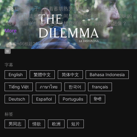
结实精瘦的男子，跟着蓄胡熟男走进森林，在绝美的画面
中，他们行走树木与林道之间，指引他们前进的，是暧昧的
试探？焦躁的情绪？还是隐然贲张的欲望与肉体的想像？
More
13m
阿根廷
2018
限
字幕
English
繁體中文
简体中文
Bahasa Indonesia
Tiếng Việt
ภาษาไทย
한국어
français
Deutsch
Español
Português
हिन्दी
标签
男同志
情欲
欧洲
短片