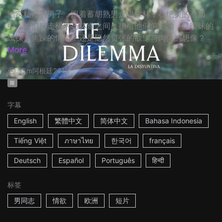
结实精瘦的男子，跟着蓄胡熟男走进森林，在绝美的画面
中，他们行走树木与林道之间，指引他们前进的，是暧昧的
试探？焦躁的情绪？还是隐然贲张的欲望与肉体的想像？
More
13m
阿根廷
2018
限
字幕
English
繁體中文
简体中文
Bahasa Indonesia
Tiếng Việt
ภาษาไทย
한국어
français
Deutsch
Español
Português
हिन्दी
标签
男同志
情欲
欧洲
短片