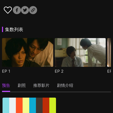
集数列表
EP
1
EP
2
E
预告
剧照
推荐影片
剧情介绍