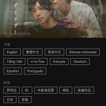
第6集 在欲望和理性的尽头 得知木岛（竹财辉之助 饰）是
因脆弱而撒谎的春彦（猪冢健太 饰），急忙前往木岛家，
然而却早已人去楼空・・・。 《情色小说家》系列是丸木
戸マキ的畅销BL漫画作品，描...
More
23m
日本
2018
字幕
English
繁體中文
简体中文
Bahasa Indonesia
Tiếng Việt
ภาษาไทย
français
Deutsch
Español
Português
标签
男同志
BL
年龄差恋爱
情欲
改编作品
日本
影集