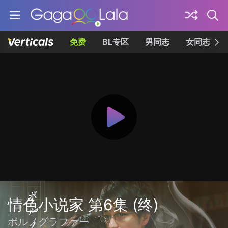
免费
BL专区
男同志
女同志
情色小说家 第6集 (终)
ポルノグラファー