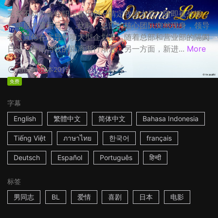
天空不动产鲁蛇职员春田创一情定牧凌太后，随即被外派，
一年后才重回日本。此时，总部的核心团队突然现身，领导
者更宣佈在主导一项大型企划案，随着总部和营业部的隔阂
日深，春田与牧的距离渐行渐远。另一方面，新进...
More
1h53m
日本
2019
免费
字幕
English
繁體中文
简体中文
Bahasa Indonesia
Tiếng Việt
ภาษาไทย
한국어
français
Deutsch
Español
Português
हिन्दी
标签
男同志
BL
爱情
喜剧
日本
电影