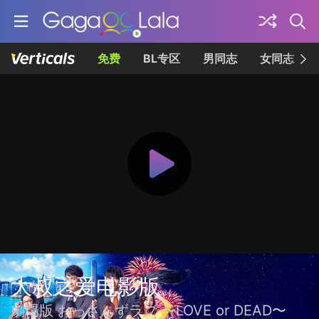
免费
BL专区
男同志
女同志
大叔之爱电影版
劇場版 おっさんずラブ 〜LOVE or DEAD〜