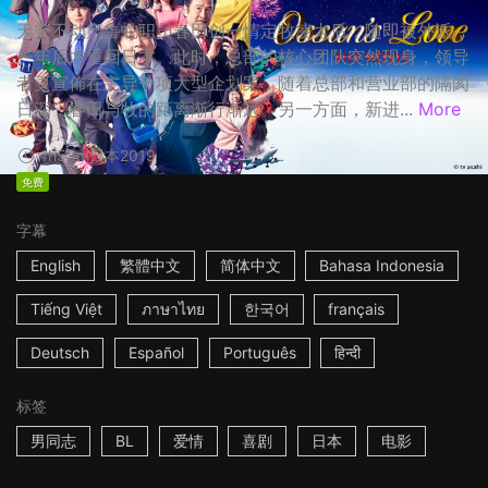
天空不动产鲁蛇职员春田创一情定牧凌太后，随即被外派，
一年后才重回日本。此时，总部的核心团队突然现身，领导
者更宣佈在主导一项大型企划案，随着总部和营业部的隔阂
日深，春田与牧的距离渐行渐远。另一方面，新进...
More
1h53m
日本
2019
免费
字幕
English
繁體中文
简体中文
Bahasa Indonesia
Tiếng Việt
ภาษาไทย
한국어
français
Deutsch
Español
Português
हिन्दी
标签
男同志
BL
爱情
喜剧
日本
电影