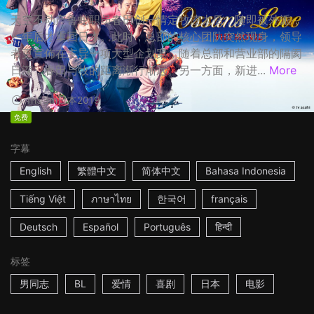
天空不动产鲁蛇职员春田创一情定牧凌太后，随即被外派，
一年后才重回日本。此时，总部的核心团队突然现身，领导
者更宣佈在主导一项大型企划案，随着总部和营业部的隔阂
日深，春田与牧的距离渐行渐远。另一方面，新进...
More
1h53m
日本
2019
免费
字幕
English
繁體中文
简体中文
Bahasa Indonesia
Tiếng Việt
ภาษาไทย
한국어
français
Deutsch
Español
Português
हिन्दी
标签
男同志
BL
爱情
喜剧
日本
电影