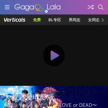
免费
BL专区
男同志
女同志
大叔之爱电影版
劇場版 おっさんずラブ 〜LOVE or DEAD〜