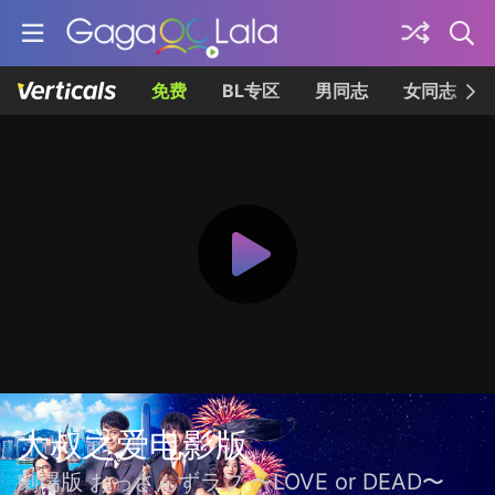
免费
BL专区
男同志
女同志
大叔之爱电影版
劇場版 おっさんずラブ 〜LOVE or DEAD〜