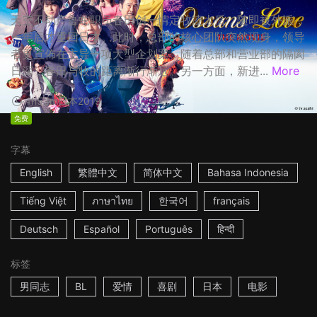
天空不动产鲁蛇职员春田创一情定牧凌太后，随即被外派，
一年后才重回日本。此时，总部的核心团队突然现身，领导
者更宣佈在主导一项大型企划案，随着总部和营业部的隔阂
日深，春田与牧的距离渐行渐远。另一方面，新进...
More
1h53m
日本
2019
免费
字幕
English
繁體中文
简体中文
Bahasa Indonesia
Tiếng Việt
ภาษาไทย
한국어
français
Deutsch
Español
Português
हिन्दी
标签
男同志
BL
爱情
喜剧
日本
电影