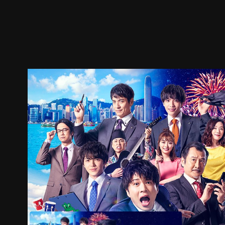
预告
剧照
推荐影片
剧情介绍