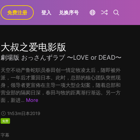
免费注册
登入
兑换序号
大叔之爱电影版
劇場版 おっさんずラブ 〜LOVE or DEAD〜
天空不动产鲁蛇职员春田创一情定牧凌太后，随即被外
派，一年后才重回日本。此时，总部的核心团队突然现
身，领导者更宣佈在主导一项大型企划案，随着总部和
营业部的隔阂日深，春田与牧的距离渐行渐远。另一方
面，新进...
More
1h53m
日本
2019
免费
字幕