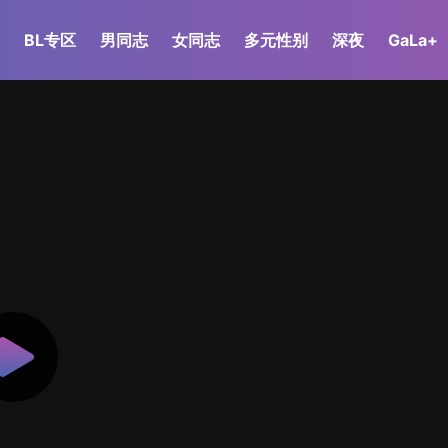
BL专区
男同志
女同志
多元性别
深夜
GaLa+