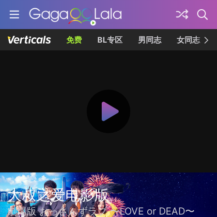
免费
BL专区
男同志
女同志
大叔之爱电影版
劇場版 おっさんずラブ 〜LOVE or DEAD〜