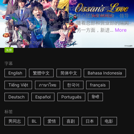
天空不动产鲁蛇职员春田创一情定牧凌太后，随即被外派，
一年后才重回日本。此时，总部的核心团队突然现身，领导
者更宣佈在主导一项大型企划案，随着总部和营业部的隔阂
日深，春田与牧的距离渐行渐远。另一方面，新进...
More
1h53m
日本
2019
免费
字幕
English
繁體中文
简体中文
Bahasa Indonesia
Tiếng Việt
ภาษาไทย
한국어
français
Deutsch
Español
Português
हिन्दी
标签
男同志
BL
爱情
喜剧
日本
电影