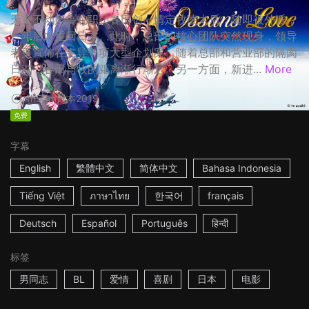
天空不动产鲁蛇职员春田创一情定牧凌太后，随即被外派，
一年后才重回日本。此时，总部的核心团队突然现身，领导
者更宣佈在主导一项大型企划案，随着总部和营业部的隔阂
日深，春田与牧的距离渐行渐远。另一方面，新进...
More
1h53m
日本
2019
免费
字幕
English
繁體中文
简体中文
Bahasa Indonesia
Tiếng Việt
ภาษาไทย
한국어
français
Deutsch
Español
Português
हिन्दी
标签
男同志
BL
爱情
喜剧
日本
电影