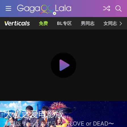
免费
BL专区
男同志
女同志
大叔之爱电影版
劇場版 おっさんずラブ 〜LOVE or DEAD〜