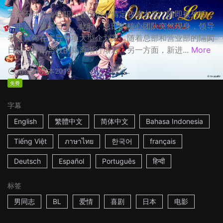
天空不动产鲁蛇职员春田创一情定牧凌太后，随即被外派，
一年后才重回日本。此时，总部的核心团队突然现身，领导
者更宣佈在主导一项大型企划案，随着总部和营业部的隔阂
日深，春田与牧的距离渐行渐远。另一方面，新进...
More
1h53m
日本
2019
免费
字幕
English
繁體中文
简体中文
Bahasa Indonesia
Tiếng Việt
ภาษาไทย
한국어
français
Deutsch
Español
Português
हिन्दी
标签
男同志
BL
爱情
喜剧
日本
电影