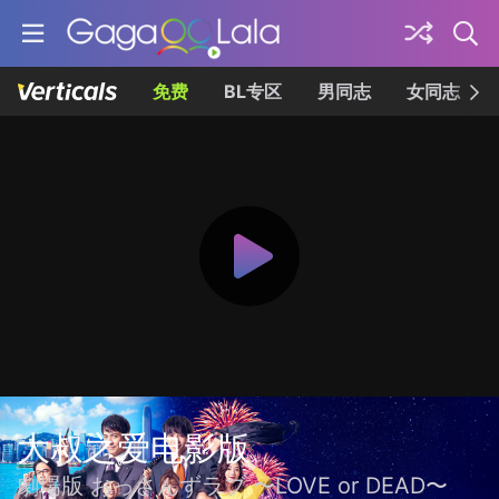
免费
BL专区
男同志
女同志
大叔之爱电影版
劇場版 おっさんずラブ 〜LOVE or DEAD〜