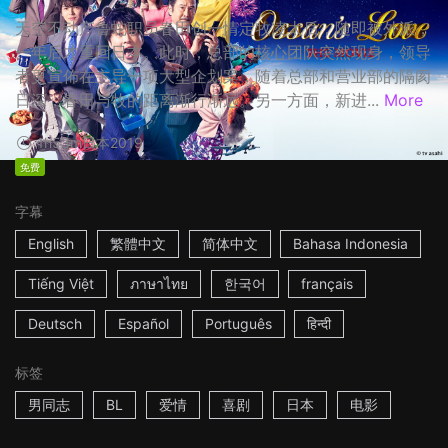
天空不动产鲁蛇职员春田创一情定牧凌太后，随即被外派，
一年后才重回日本。此时，总部的核心团队突然现身，领导
者更宣佈在主导一项大型企划案，随着总部和营业部的隔阂
日深，春田与牧的距离渐行渐远。另一方面，新进...
More
1h53m
日本
2019
免费
字幕
English
繁體中文
简体中文
Bahasa Indonesia
Tiếng Việt
ภาษาไทย
한국어
français
Deutsch
Español
Português
हिन्दी
标签
男同志
BL
爱情
喜剧
日本
电影