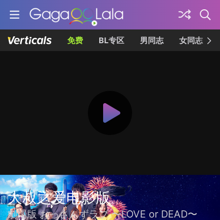
免费
BL专区
男同志
女同志
大叔之爱电影版
劇場版 おっさんずラブ 〜LOVE or DEAD〜