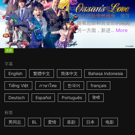
天空不动产鲁蛇职员春田创一情定牧凌太后，随即被外派，
一年后才重回日本。此时，总部的核心团队突然现身，领导
者更宣佈在主导一项大型企划案，随着总部和营业部的隔阂
日深，春田与牧的距离渐行渐远。另一方面，新进...
More
1h53m
日本
2019
免费
字幕
English
繁體中文
简体中文
Bahasa Indonesia
Tiếng Việt
ภาษาไทย
한국어
français
Deutsch
Español
Português
हिन्दी
标签
男同志
BL
爱情
喜剧
日本
电影