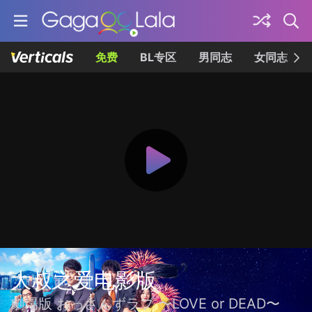
免费
BL专区
男同志
女同志
大叔之爱电影版
劇場版 おっさんずラブ 〜LOVE or DEAD〜