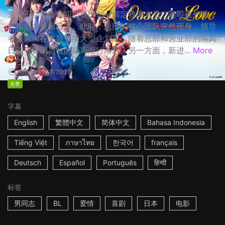
天空不动产鲁蛇职员春田创一情定牧凌太后，随即被外派，
一年后才重回日本。此时，总部的核心团队突然现身，领导
者更宣佈在主导一项大型企划案，随着总部和营业部的隔阂
日深，春田与牧的距离渐行渐远。另一方面，新进...
More
1h53m
日本
2019
免费
字幕
English
繁體中文
简体中文
Bahasa Indonesia
Tiếng Việt
ภาษาไทย
한국어
français
Deutsch
Español
Português
हिन्दी
标签
男同志
BL
爱情
喜剧
日本
电影