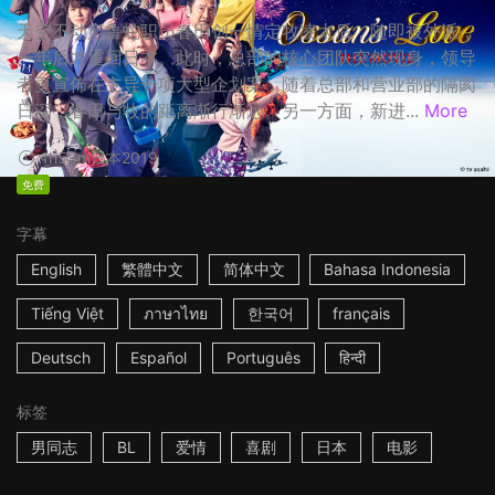
天空不动产鲁蛇职员春田创一情定牧凌太后，随即被外派，
一年后才重回日本。此时，总部的核心团队突然现身，领导
者更宣佈在主导一项大型企划案，随着总部和营业部的隔阂
日深，春田与牧的距离渐行渐远。另一方面，新进...
More
1h53m
日本
2019
免费
字幕
English
繁體中文
简体中文
Bahasa Indonesia
Tiếng Việt
ภาษาไทย
한국어
français
Deutsch
Español
Português
हिन्दी
标签
男同志
BL
爱情
喜剧
日本
电影