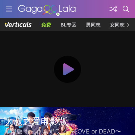
免费
BL专区
男同志
女同志
大叔之爱电影版
劇場版 おっさんずラブ 〜LOVE or DEAD〜