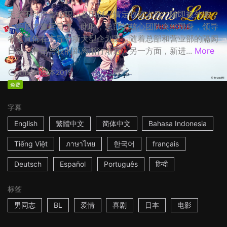
天空不动产鲁蛇职员春田创一情定牧凌太后，随即被外派，
一年后才重回日本。此时，总部的核心团队突然现身，领导
者更宣佈在主导一项大型企划案，随着总部和营业部的隔阂
日深，春田与牧的距离渐行渐远。另一方面，新进...
More
1h53m
日本
2019
免费
字幕
English
繁體中文
简体中文
Bahasa Indonesia
Tiếng Việt
ภาษาไทย
한국어
français
Deutsch
Español
Português
हिन्दी
标签
男同志
BL
爱情
喜剧
日本
电影