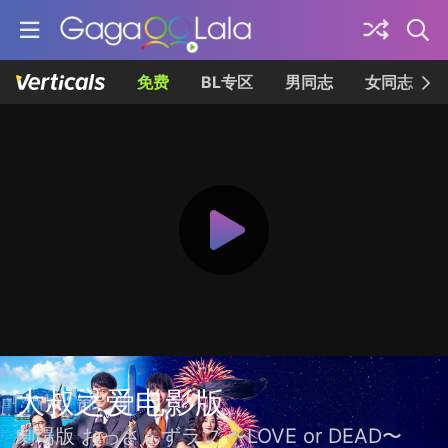
免费
BL专区
男同志
女同志
大叔之爱电影版
劇場版 おっさんずラブ 〜LOVE or DEAD〜