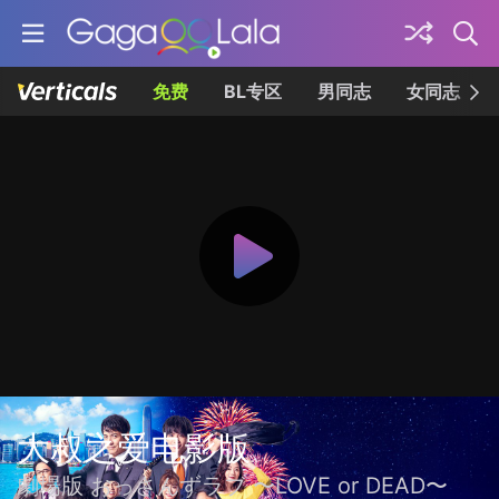
免费
BL专区
男同志
女同志
大叔之爱电影版
劇場版 おっさんずラブ 〜LOVE or DEAD〜