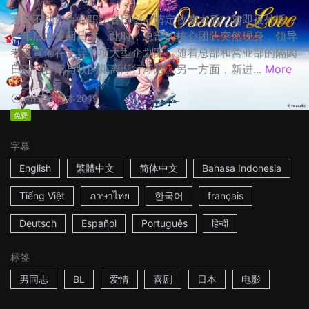
天空不动产鲁蛇职员春田创一情定牧凌太后，随即被外派，
一年后才重回日本。此时，总部的核心团队突然现身，领导
者更宣佈在主导一项大型企划案，随着总部和营业部的隔阂
日深，春田与牧的距离渐行渐远。另一方面，新进...
More
1h53m
日本
2019
免费
字幕
English
繁體中文
简体中文
Bahasa Indonesia
Tiếng Việt
ภาษาไทย
한국어
français
Deutsch
Español
Português
हिन्दी
标签
男同志
BL
爱情
喜剧
日本
电影