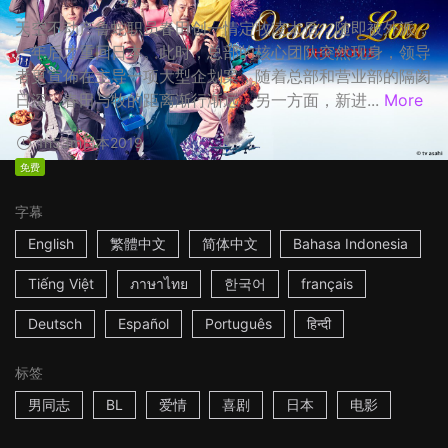
天空不动产鲁蛇职员春田创一情定牧凌太后，随即被外派，
一年后才重回日本。此时，总部的核心团队突然现身，领导
者更宣佈在主导一项大型企划案，随着总部和营业部的隔阂
日深，春田与牧的距离渐行渐远。另一方面，新进...
More
1h53m
日本
2019
免费
字幕
English
繁體中文
简体中文
Bahasa Indonesia
Tiếng Việt
ภาษาไทย
한국어
français
Deutsch
Español
Português
हिन्दी
标签
男同志
BL
爱情
喜剧
日本
电影