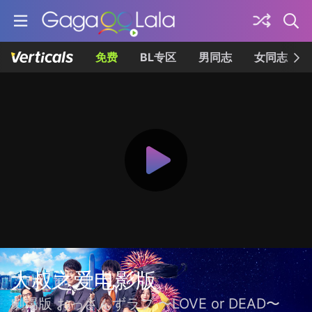
免费
BL专区
男同志
女同志
大叔之爱电影版
劇場版 おっさんずラブ 〜LOVE or DEAD〜