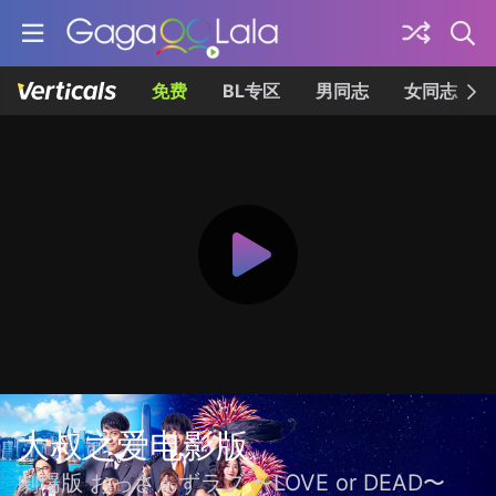
免费
BL专区
男同志
女同志
大叔之爱电影版
劇場版 おっさんずラブ 〜LOVE or DEAD〜