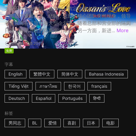
天空不动产鲁蛇职员春田创一情定牧凌太后，随即被外派，
一年后才重回日本。此时，总部的核心团队突然现身，领导
者更宣佈在主导一项大型企划案，随着总部和营业部的隔阂
日深，春田与牧的距离渐行渐远。另一方面，新进...
More
1h53m
日本
2019
免费
字幕
English
繁體中文
简体中文
Bahasa Indonesia
Tiếng Việt
ภาษาไทย
한국어
français
Deutsch
Español
Português
हिन्दी
标签
男同志
BL
爱情
喜剧
日本
电影