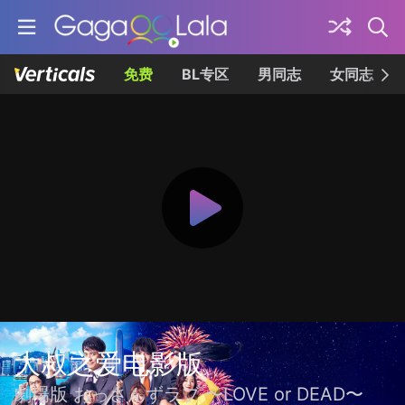
免费
BL专区
男同志
女同志
大叔之爱电影版
劇場版 おっさんずラブ 〜LOVE or DEAD〜