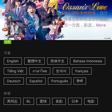
天空不动产鲁蛇职员春田创一情定牧凌太后，随即被外派，
一年后才重回日本。此时，总部的核心团队突然现身，领导
者更宣佈在主导一项大型企划案，随着总部和营业部的隔阂
日深，春田与牧的距离渐行渐远。另一方面，新进...
More
1h53m
日本
2019
免费
字幕
English
繁體中文
简体中文
Bahasa Indonesia
Tiếng Việt
ภาษาไทย
한국어
français
Deutsch
Español
Português
हिन्दी
标签
男同志
BL
爱情
喜剧
日本
电影