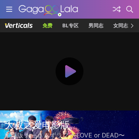
免费
BL专区
男同志
女同志
大叔之爱电影版
劇場版 おっさんずラブ 〜LOVE or DEAD〜