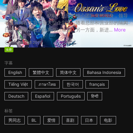
天空不动产鲁蛇职员春田创一情定牧凌太后，随即被外派，
一年后才重回日本。此时，总部的核心团队突然现身，领导
者更宣佈在主导一项大型企划案，随着总部和营业部的隔阂
日深，春田与牧的距离渐行渐远。另一方面，新进...
More
1h53m
日本
2019
免费
字幕
English
繁體中文
简体中文
Bahasa Indonesia
Tiếng Việt
ภาษาไทย
한국어
français
Deutsch
Español
Português
हिन्दी
标签
男同志
BL
爱情
喜剧
日本
电影