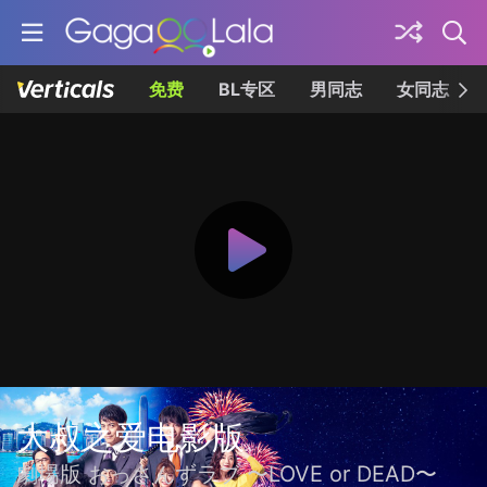
免费
BL专区
男同志
女同志
大叔之爱电影版
劇場版 おっさんずラブ 〜LOVE or DEAD〜