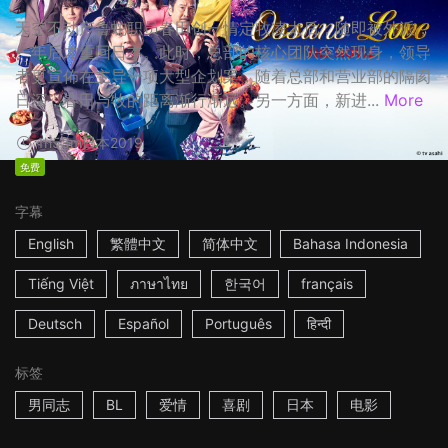
天空不动产鲁蛇职员春田创一情定牧凌太后，随即被外派，
一年后才重回日本。此时，总部的核心团队突然现身，领导
者更宣佈在主导一项大型企划案，随着总部和营业部的隔阂
日深，春田与牧的距离渐行渐远。另一方面，新进...
More
1h53m
日本
2019
免费
字幕
English
繁體中文
简体中文
Bahasa Indonesia
Tiếng Việt
ภาษาไทย
한국어
français
Deutsch
Español
Português
हिन्दी
标签
男同志
BL
爱情
喜剧
日本
电影