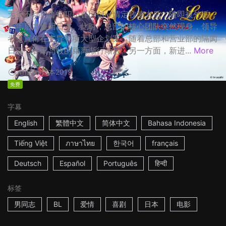
天空不动产鲁蛇职员春田创一情定牧凌太后，随即被外派，
一年后才重回日本。此时，总部的核心团队突然现身，领导
者更宣佈在主导一项大型企划案，随着总部和营业部的隔阂
日深，春田与牧的距离渐行渐远。另一方面，新进...
More
1h53m
日本
2019
免费
字幕
English
繁體中文
简体中文
Bahasa Indonesia
Tiếng Việt
ภาษาไทย
한국어
français
Deutsch
Español
Português
हिन्दी
标签
男同志
BL
爱情
喜剧
日本
电影