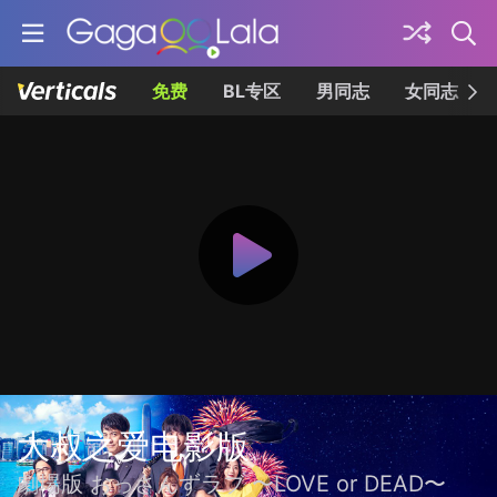
免费
BL专区
男同志
女同志
大叔之爱电影版
劇場版 おっさんずラブ 〜LOVE or DEAD〜