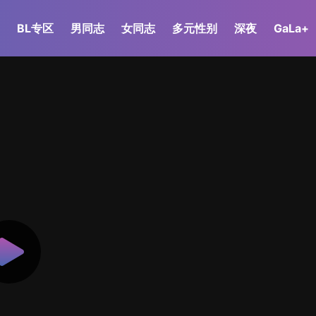
BL专区
男同志
女同志
多元性别
深夜
GaLa+