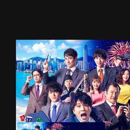
预告
剧照
推荐影片
剧情介绍