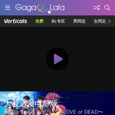
免费
BL专区
男同志
女同志
大叔之爱电影版
劇場版 おっさんずラブ 〜LOVE or DEAD〜