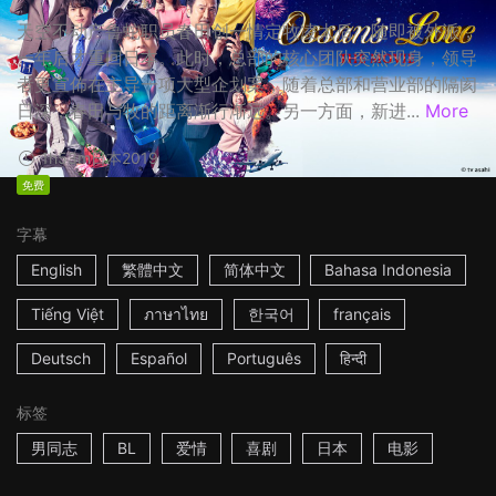
天空不动产鲁蛇职员春田创一情定牧凌太后，随即被外派，
一年后才重回日本。此时，总部的核心团队突然现身，领导
者更宣佈在主导一项大型企划案，随着总部和营业部的隔阂
日深，春田与牧的距离渐行渐远。另一方面，新进...
More
1h53m
日本
2019
免费
字幕
English
繁體中文
简体中文
Bahasa Indonesia
Tiếng Việt
ภาษาไทย
한국어
français
Deutsch
Español
Português
हिन्दी
标签
男同志
BL
爱情
喜剧
日本
电影