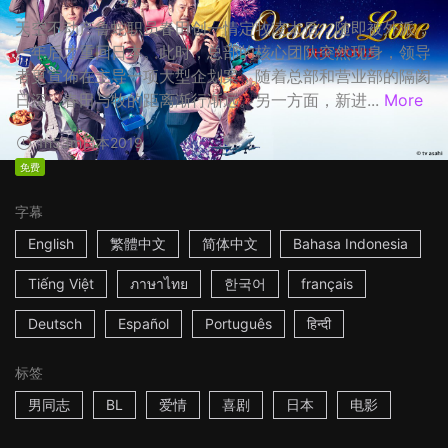
天空不动产鲁蛇职员春田创一情定牧凌太后，随即被外派，
一年后才重回日本。此时，总部的核心团队突然现身，领导
者更宣佈在主导一项大型企划案，随着总部和营业部的隔阂
日深，春田与牧的距离渐行渐远。另一方面，新进...
More
1h53m
日本
2019
免费
字幕
English
繁體中文
简体中文
Bahasa Indonesia
Tiếng Việt
ภาษาไทย
한국어
français
Deutsch
Español
Português
हिन्दी
标签
男同志
BL
爱情
喜剧
日本
电影