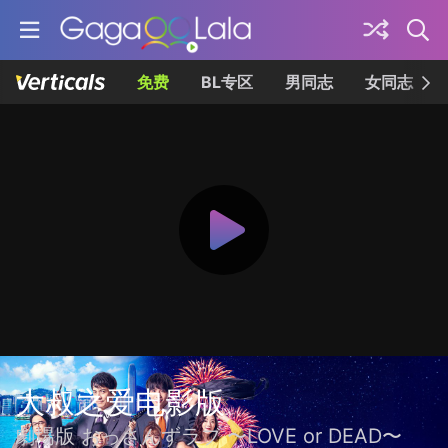
免费
BL专区
男同志
女同志
大叔之爱电影版
劇場版 おっさんずラブ 〜LOVE or DEAD〜