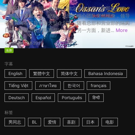
天空不动产鲁蛇职员春田创一情定牧凌太后，随即被外派，
一年后才重回日本。此时，总部的核心团队突然现身，领导
者更宣佈在主导一项大型企划案，随着总部和营业部的隔阂
日深，春田与牧的距离渐行渐远。另一方面，新进...
More
1h53m
日本
2019
免费
字幕
English
繁體中文
简体中文
Bahasa Indonesia
Tiếng Việt
ภาษาไทย
한국어
français
Deutsch
Español
Português
हिन्दी
标签
男同志
BL
爱情
喜剧
日本
电影