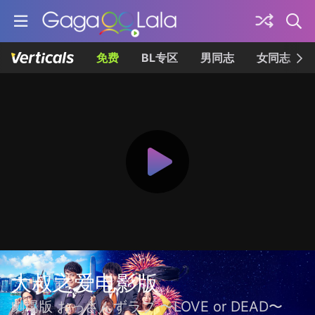
免费
BL专区
男同志
女同志
大叔之爱电影版
劇場版 おっさんずラブ 〜LOVE or DEAD〜