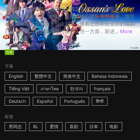
天空不动产鲁蛇职员春田创一情定牧凌太后，随即被外派，
一年后才重回日本。此时，总部的核心团队突然现身，领导
者更宣佈在主导一项大型企划案，随着总部和营业部的隔阂
日深，春田与牧的距离渐行渐远。另一方面，新进...
More
1h53m
日本
2019
免费
字幕
English
繁體中文
简体中文
Bahasa Indonesia
Tiếng Việt
ภาษาไทย
한국어
français
Deutsch
Español
Português
हिन्दी
标签
男同志
BL
爱情
喜剧
日本
电影