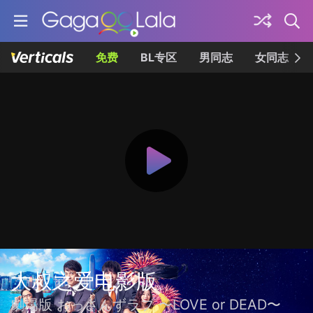
免费
BL专区
男同志
女同志
大叔之爱电影版
劇場版 おっさんずラブ 〜LOVE or DEAD〜