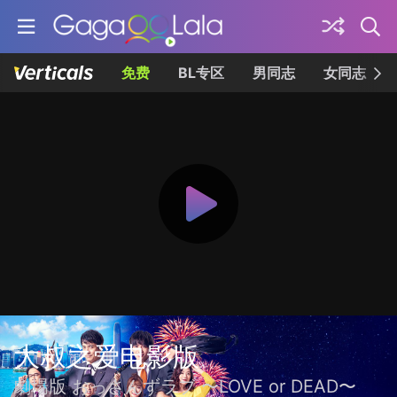
免费
BL专区
男同志
女同志
大叔之爱电影版
劇場版 おっさんずラブ 〜LOVE or DEAD〜