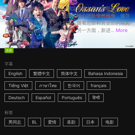
天空不动产鲁蛇职员春田创一情定牧凌太后，随即被外派，
一年后才重回日本。此时，总部的核心团队突然现身，领导
者更宣佈在主导一项大型企划案，随着总部和营业部的隔阂
日深，春田与牧的距离渐行渐远。另一方面，新进...
More
1h53m
日本
2019
免费
字幕
English
繁體中文
简体中文
Bahasa Indonesia
Tiếng Việt
ภาษาไทย
한국어
français
Deutsch
Español
Português
हिन्दी
标签
男同志
BL
爱情
喜剧
日本
电影