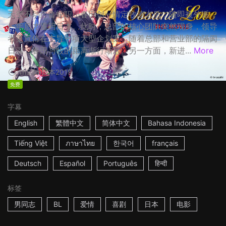
天空不动产鲁蛇职员春田创一情定牧凌太后，随即被外派，
一年后才重回日本。此时，总部的核心团队突然现身，领导
者更宣佈在主导一项大型企划案，随着总部和营业部的隔阂
日深，春田与牧的距离渐行渐远。另一方面，新进...
More
1h53m
日本
2019
免费
字幕
English
繁體中文
简体中文
Bahasa Indonesia
Tiếng Việt
ภาษาไทย
한국어
français
Deutsch
Español
Português
हिन्दी
标签
男同志
BL
爱情
喜剧
日本
电影