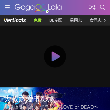
免费
BL专区
男同志
女同志
大叔之爱电影版
劇場版 おっさんずラブ 〜LOVE or DEAD〜