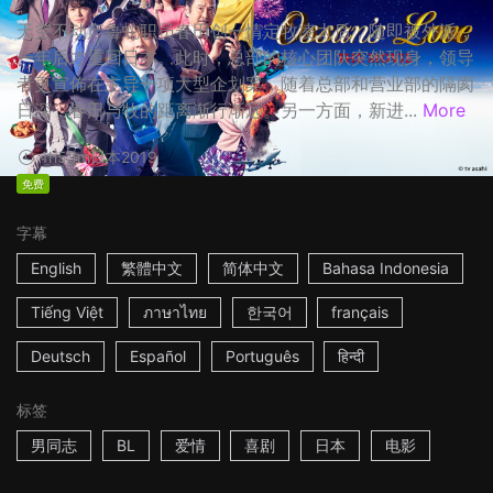
天空不动产鲁蛇职员春田创一情定牧凌太后，随即被外派，
一年后才重回日本。此时，总部的核心团队突然现身，领导
者更宣佈在主导一项大型企划案，随着总部和营业部的隔阂
日深，春田与牧的距离渐行渐远。另一方面，新进...
More
1h53m
日本
2019
免费
字幕
English
繁體中文
简体中文
Bahasa Indonesia
Tiếng Việt
ภาษาไทย
한국어
français
Deutsch
Español
Português
हिन्दी
标签
男同志
BL
爱情
喜剧
日本
电影