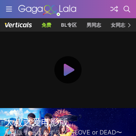
免费
BL专区
男同志
女同志
大叔之爱电影版
劇場版 おっさんずラブ 〜LOVE or DEAD〜