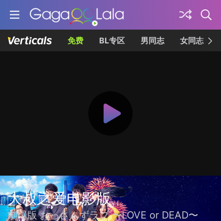
免费
BL专区
男同志
女同志
大叔之爱电影版
劇場版 おっさんずラブ 〜LOVE or DEAD〜