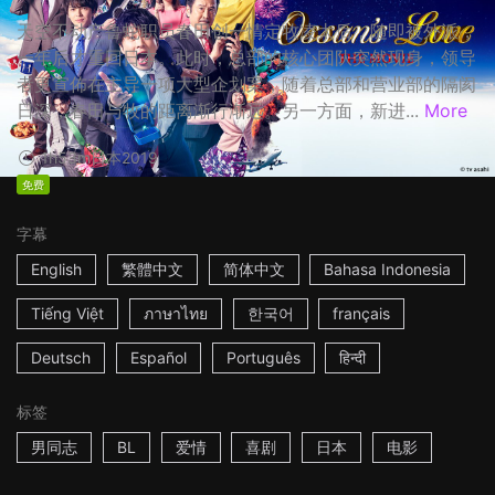
天空不动产鲁蛇职员春田创一情定牧凌太后，随即被外派，
一年后才重回日本。此时，总部的核心团队突然现身，领导
者更宣佈在主导一项大型企划案，随着总部和营业部的隔阂
日深，春田与牧的距离渐行渐远。另一方面，新进...
More
1h53m
日本
2019
免费
字幕
English
繁體中文
简体中文
Bahasa Indonesia
Tiếng Việt
ภาษาไทย
한국어
français
Deutsch
Español
Português
हिन्दी
标签
男同志
BL
爱情
喜剧
日本
电影