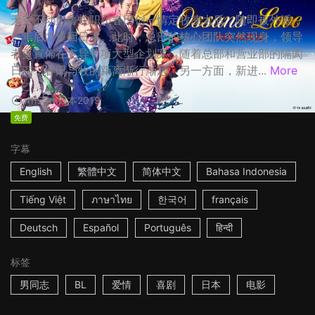
天空不动产鲁蛇职员春田创一情定牧凌太后，随即被外派，
一年后才重回日本。此时，总部的核心团队突然现身，领导
者更宣佈在主导一项大型企划案，随着总部和营业部的隔阂
日深，春田与牧的距离渐行渐远。另一方面，新进...
More
1h53m
日本
2019
免费
字幕
English
繁體中文
简体中文
Bahasa Indonesia
Tiếng Việt
ภาษาไทย
한국어
français
Deutsch
Español
Português
हिन्दी
标签
男同志
BL
爱情
喜剧
日本
电影