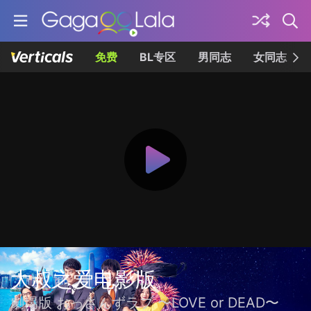
免费
BL专区
男同志
女同志
大叔之爱电影版
劇場版 おっさんずラブ 〜LOVE or DEAD〜